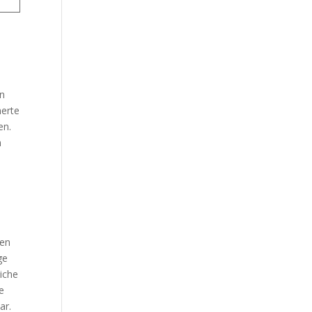
en
herte
en.
n
nen
ge
liche
e
ar.