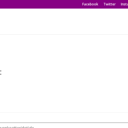
Facebook
Twitter
Ins
:
uvenkoetter(dot)de