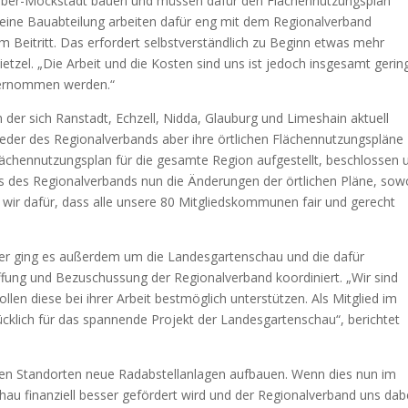
 Ober-Mockstadt bauen und müssen dafür den Flächennutzungsplan
ine Bauabteilung arbeiten dafür eng mit dem Regionalverband
 Beitritt. Das erfordert selbstverständlich zu Beginn etwas mehr
etzel. „Die Arbeit und die Kosten sind uns ist jedoch insgesamt gerin
bernommen werden.“
n der sich Ranstadt, Echzell, Nidda, Glauburg und Limeshain aktuell
eder des Regionalverbands aber ihre örtlichen Flächennutzungspläne
 Flächennutzungsplan für die gesamte Region aufgestellt, beschlossen 
 des Regionalverbands nun die Änderungen der örtlichen Pläne, sow
n wir dafür, dass alle unsere 80 Mitgliedskommunen fair und gerecht
ter ging es außerdem um die Landesgartenschau und die dafür
fung und Bezuschussung der Regionalverband koordiniert. „Wir sind
en diese bei ihrer Arbeit bestmöglich unterstützen. Als Mitglied im
rücklich für das spannende Projekt der Landesgartenschau“, berichtet
nen Standorten neue Radabstellanlagen aufbauen. Wenn dies nun im
u finanziell besser gefördert wird und der Regionalverband uns dab