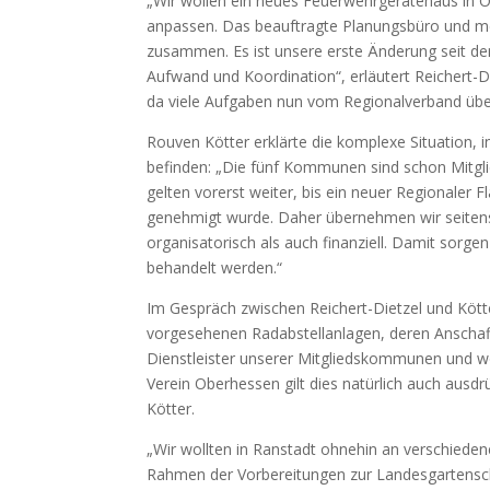
„Wir wollen ein neues Feuerwehrgerätehaus in
anpassen. Das beauftragte Planungsbüro und me
zusammen. Es ist unsere erste Änderung seit dem
Aufwand und Koordination“, erläutert Reichert-Di
da viele Aufgaben nun vom Regionalverband ü
Rouven Kötter erklärte die komplexe Situation, i
befinden: „Die fünf Kommunen sind schon Mitgli
gelten vorerst weiter, bis ein neuer Regionaler
genehmigt wurde. Daher übernehmen wir seitens
organisatorisch als auch finanziell. Damit sorge
behandelt werden.“
Im Gespräch zwischen Reichert-Dietzel und Köt
vorgesehenen Radabstellanlagen, deren Anschaf
Dienstleister unserer Mitgliedskommunen und woll
Verein Oberhessen gilt dies natürlich auch ausd
Kötter.
„Wir wollten in Ranstadt ohnehin an verschiede
Rahmen der Vorbereitungen zur Landesgartenscha