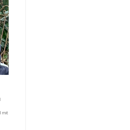
d
l mit