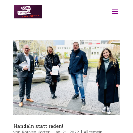
Handeln statt reden!
von
Rouven Kötter
|
Jan. 21, 2022
|
Allgemein