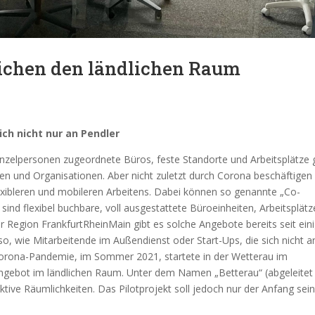
ichen den ländlichen Raum
ich nicht nur an Pendler
Einzelpersonen zugeordnete Büros, feste Standorte und Arbeitsplätze 
en und Organisationen. Aber nicht zuletzt durch Corona beschäftigen 
exibleren und mobileren Arbeitens. Dabei können so genannte „Co-
ind flexibel buchbare, voll ausgestattete Büroeinheiten, Arbeitsplätz
Region FrankfurtRheinMain gibt es solche Angebote bereits seit ein
so, wie Mitarbeitende im Außendienst oder Start-Ups, die sich nicht a
 Corona-Pandemie, im Sommer 2021, startete in der Wetterau im
Angebot im ländlichen Raum. Unter dem Namen „Betterau“ (abgeleitet
raktive Räumlichkeiten. Das Pilotprojekt soll jedoch nur der Anfang sei