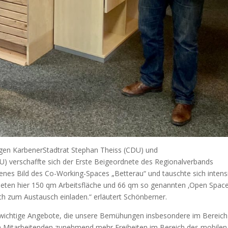
igen KarbenerStadtrat Stephan Theiss (CDU) und
) verschaffte sich der Erste Beigeordnete des Regionalverbands
enes Bild des Co-Working-Spaces „Betterau“ und tauschte sich intens
bieten hier 150 qm Arbeitsfläche und 66 qm so genannten ‚Open Space
uch zum Austausch einladen.“ erläutert Schönberner.
wichtige Angebote, die unsere Bemühungen insbesondere im Bereich
n Mitarbeitenden zunehmend mehr Freiheiten im Bereich des mobilen