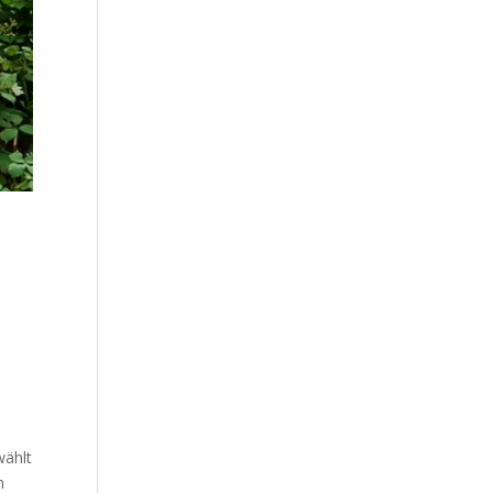
wählt
m