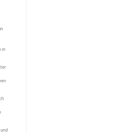
in
 in
ter
nnen
ich
e
 und