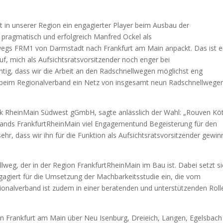
in unserer Region ein engagierter Player beim Ausbau der
 pragmatisch und erfolgreich Manfred Ockel als
egs FRM1 von Darmstadt nach Frankfurt am Main anpackt. Das ist e
uf, mich als Aufsichtsratsvorsitzender noch enger bei
chtig, dass wir die Arbeit an den Radschnellwegen möglichst eng
 beim Regionalverband ein Netz von insgesamt neun Radschnellwegen
rk RheinMain Südwest gGmbH, sagte anlässlich der Wahl: „Rouven Köt
rbands FrankfurtRheinMain viel Engagementund Begeisterung für den
sehr, dass wir ihn für die Funktion als Aufsichtsratsvorsitzender gewi
weg, der in der Region FrankfurtRheinMain im Bau ist. Dabei setzt s
giert für die Umsetzung der Machbarkeitsstudie ein, die vom
onalverband ist zudem in einer beratenden und unterstützenden Roll
n Frankfurt am Main über Neu Isenburg, Dreieich, Langen, Egelsbach