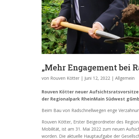
„Mehr Engagement bei R
von
Rouven Kötter
|
Juni 12, 2022
|
Allgemein
Rouven Kötter
neue
r
Aufsichtsratsvorsitz
der
Regionalpark
RheinMain Südwest g
Gm
Beim Bau von Radschnellwegen enge Verzahnung
Rouven Kötter, Erster Beigeordneter des Region
Mobilität, ist am 31. Mai 2022 zum neuen Aufs
worden. Die aktuelle Hauptaufgabe der Gesells