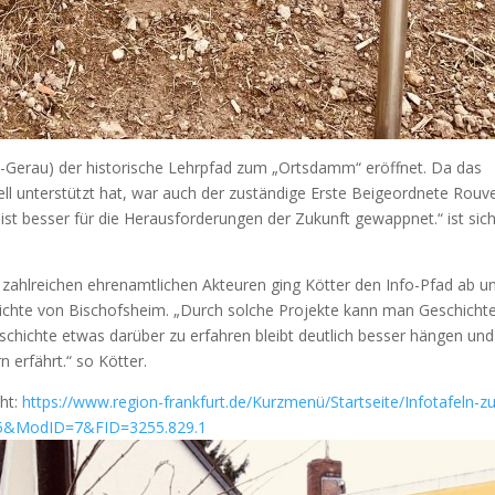
-Gerau) der historische Lehrpfad zum „Ortsdamm“ eröffnet. Da das
ll unterstützt hat, war auch der zuständige Erste Beigeordnete Rouv
ist besser für die Herausforderungen der Zukunft gewappnet.“ ist sic
zahlreichen ehrenamtlichen Akteuren ging Kötter den Info-Pfad ab u
hichte von Bischofsheim. „Durch solche Projekte kann man Geschicht
chichte etwas darüber zu erfahren bleibt deutlich besser hängen und 
 erfährt.“ so Kötter.
cht:
https://www.region-frankfurt.de/Kurzmenü/Startseite/Infotafeln-z
5.5&ModID=7&FID=3255.829.1