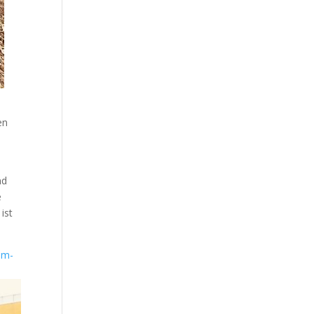
en
h
nd
e
ist
um-